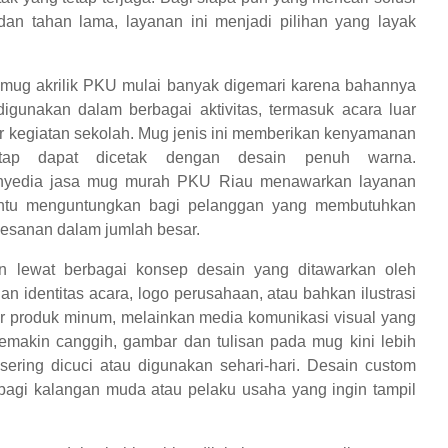
dan tahan lama, layanan ini menjadi pilihan yang layak
 mug akrilik PKU mulai banyak digemari karena bahannya
igunakan dalam berbagai aktivitas, termasuk acara luar
ir kegiatan sekolah. Mug jenis ini memberikan kenyamanan
etap dapat dicetak dengan desain penuh warna.
enyedia jasa mug murah PKU Riau menawarkan layanan
 tentu menguntungkan bagi pelanggan yang membutuhkan
esanan dalam jumlah besar.
n lewat berbagai konsep desain yang ditawarkan oleh
n identitas acara, logo perusahaan, atau bahkan ilustrasi
dar produk minum, melainkan media komunikasi visual yang
 semakin canggih, gambar dan tulisan pada mug kini lebih
sering dicuci atau digunakan sehari-hari. Desain custom
a bagi kalangan muda atau pelaku usaha yang ingin tampil