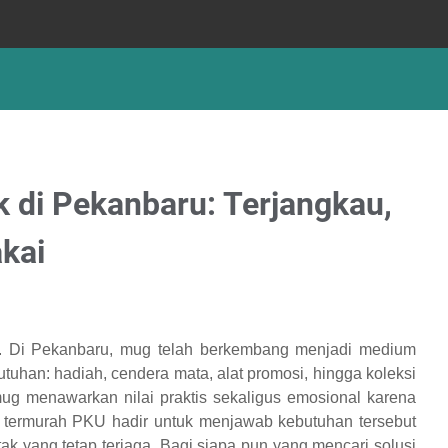
k di Pekanbaru: Terjangkau,
akai
. Di Pekanbaru, mug telah berkembang menjadi medium
tuhan: hadiah, cendera mata, alat promosi, hingga koleksi
 mug menawarkan nilai praktis sekaligus emosional karena
 termurah PKU hadir untuk menjawab kebutuhan tersebut
ak yang tetap terjaga. Bagi siapa pun yang mencari solusi