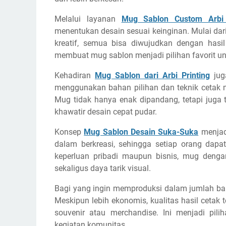
Melalui layanan
Mug Sablon Custom Arbi 
menentukan desain sesuai keinginan. Mulai dari
kreatif, semua bisa diwujudkan dengan hasi
membuat mug sablon menjadi pilihan favorit un
Kehadiran
Mug Sablon dari Arbi Printing
jug
menggunakan bahan pilihan dan teknik cetak mo
Mug tidak hanya enak dipandang, tetapi juga 
khawatir desain cepat pudar.
Konsep
Mug Sablon Desain Suka-Suka
menjadi
dalam berkreasi, sehingga setiap orang dapa
keperluan pribadi maupun bisnis, mug deng
sekaligus daya tarik visual.
Bagi yang ingin memproduksi dalam jumlah b
Meskipun lebih ekonomis, kualitas hasil cetak 
souvenir atau merchandise. Ini menjadi pilih
kegiatan komunitas.