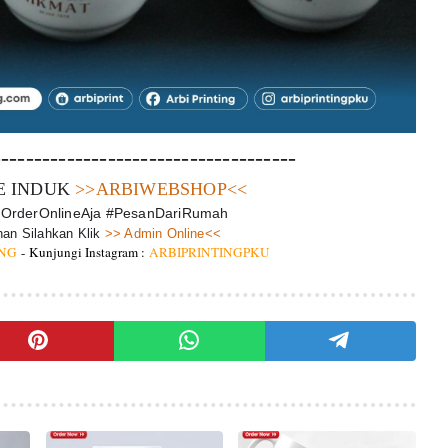
-------------------------------------
E INDUK
>>ARBIWEBSHOP<<
 #OrderOnlineAja #PesanDariRumah
an Silahkan Klik
>> Admin Online<<
ING
-
Kunjungi Instagram :
ARBIPRINTINGPKU